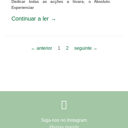
Dedicar todas as acções a Īśvara, o Absoluto.
Experienciar
Continuar a ler →
← anterior
1
2
seguinte →
Siga-nos no Instagram
@yoga.mandir