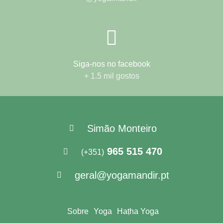
Siga-nos no facebook
+ 1.5 mil gostos
Simão Monteiro
965 515 470
(+351)
geral@yogamandir.pt
Sobre
Yoga
Haṭha Yoga