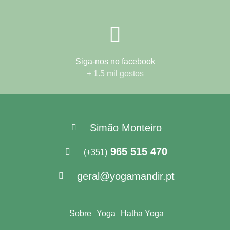
Siga-nos no facebook
+ 1.5 mil gostos
Simão Monteiro
965 515 470
(+351)
geral@yogamandir.pt
Sobre
Yoga
Haṭha Yoga