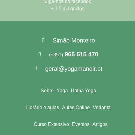
Siga-nos no facebook
+ 1.5 mil gostos
Simão Monteiro
965 515 470
(+351)
geral@yogamandir.pt
Sobre
Yoga
Haṭha Yoga
Horário e aulas
Aulas Online
Vedānta
Curso Extensivo
Eventos
Artigos