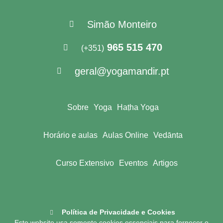
Simão Monteiro
965 515 470
(+351)
geral@yogamandir.pt
Sobre
Yoga
Haṭha Yoga
Horário e aulas
Aulas Online
Vedānta
Curso Extensivo
Eventos
Artigos
Política de Privacidade e Cookies
Este website usa somente cookies essenciais para fornecer o