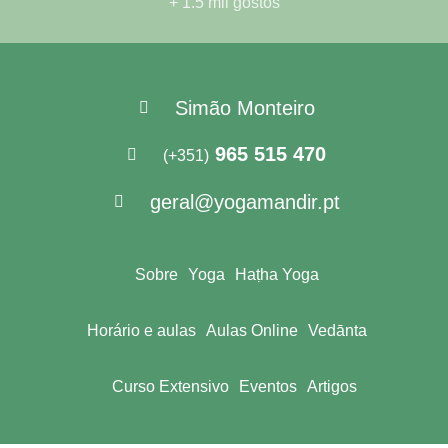
+ 1.5 mil gostos
Simão Monteiro
965 515 470
(+351)
geral@yogamandir.pt
Sobre
Yoga
Haṭha Yoga
Horário e aulas
Aulas Online
Vedānta
Curso Extensivo
Eventos
Artigos