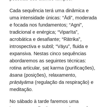
Cada sequência terá uma dinâmica e
uma intensidade únicas: “Ādi”, moderada
e focada nos fundamentos; “Agni”,
tradicional e enérgica; “Viparīta”,
acrobática e desafiante; “Rātrika”,
introspectiva e subtil; “Vāyu”, fluida e
expansiva. Nestas cinco sequências
abordaremos as seguintes técnicas:
rotina articular, ṣaṭ karma (purificações),
āsana
(posições), relaxamento,
prāṇāyāma
(regulação da respiração) e
meditação.
No sábado à tarde faremos uma