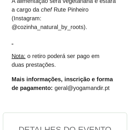
A alimentação será vegetariana e estará
a cargo da
chef
Rute Pinheiro
(Instagram:
@cozinha_natural_by_roots).
Nota:
o retiro poderá ser pago em
duas
prestações.
Mais informações, inscrição e forma
de pagamento:
geral@yogamandir.pt
DETALHES DO EVENTO